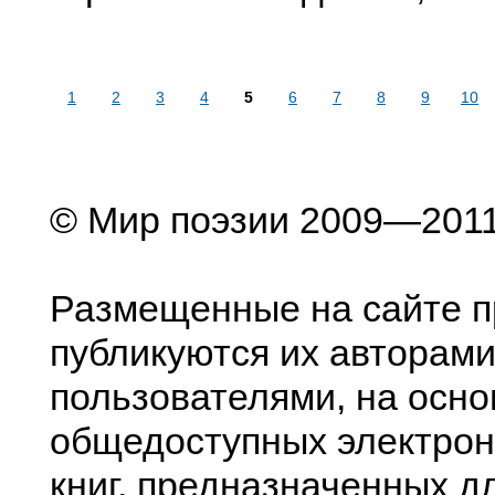
1
2
3
4
5
6
7
8
9
10
© Мир поэзии 2009—201
Размещенные на сайте п
публикуются их авторами
пользователями, на осно
общедоступных электрон
книг, предназначенных д