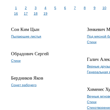
1
2
3
4
5
6
7
8
9
10
16
17
18
19
Сон Ким Цын
Зенкевич 
Пылающие листья
Под мясной б
Стихи
Обрадович Сергей
Галич Алек
Стихи
Верные друзь
Генеральная 
Бердников Яков
Сонет рабочего
Хименес Х
Вечные мгнов
Стихи
Стихотворени