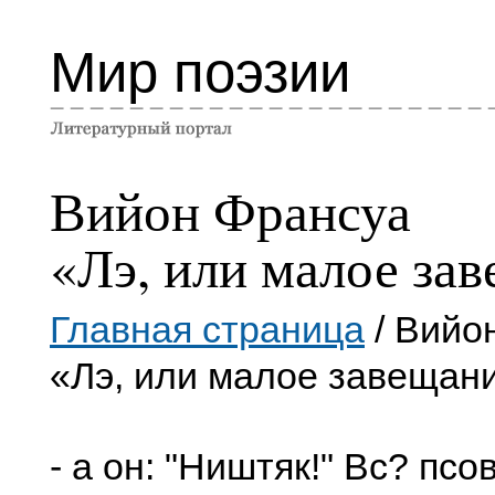
Мир поэзии
Вийон Франсуа
«Лэ, или малое за
Главная страница
/ Вийо
«Лэ, или малое завещан
- а он: "Ништяк!" Вс? псо