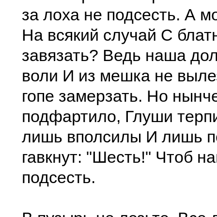
за лоха не подсесть. А м
На всякий случай С блат
завязать? Ведь наша дол
воли И из мешка не выле
гопе замерзать. Но нынче
подфартило, Глуши терпи
лишь вполсилы И лишь п
гавкнут: "Шесть!" Чтоб н
подсесть.