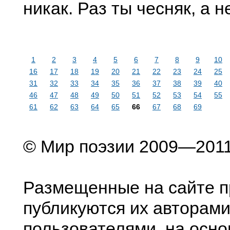
никак. Раз ты чесняк, а н
1
2
3
4
5
6
7
8
9
10
16
17
18
19
20
21
22
23
24
25
31
32
33
34
35
36
37
38
39
40
46
47
48
49
50
51
52
53
54
55
61
62
63
64
65
66
67
68
69
© Мир поэзии 2009—201
Размещенные на сайте п
публикуются их авторами
пользователями, на осно