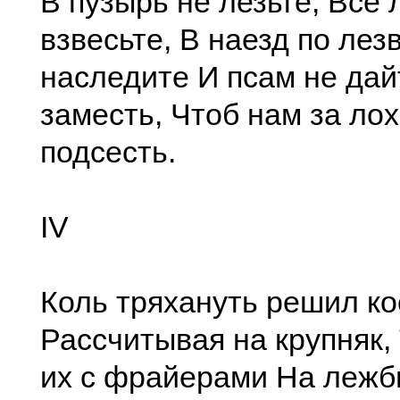
В пузырь не лезьте, Все
взвесьте, В наезд по лез
наследите И псам не дай
заместь, Чтоб нам за лох
подсесть.
IV
Коль тряхануть решил ко
Рассчитывая на крупняк,
их с фрайерами На лежб