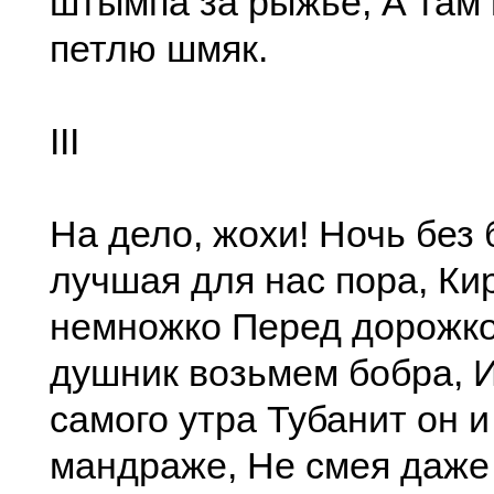
штымпа за рыжье, А там 
петлю шмяк.
III
На дело, жохи! Ночь без
лучшая для нас пора, Ки
немножко Перед дорожко
душник возьмем бобра, И
самого утра Тубанит он и
мандраже, Не смея даже