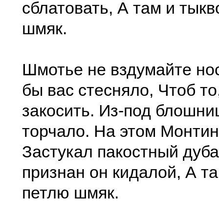
сблатовать, А там и тыкв
шмяк.
Шмотье не вздумайте нос
бы вас стесняло, Чтоб то
закосить. Из-под блошни
торчало. На этом Монти
Застукал пакостный дуба
признан он кидалой, А та
петлю шмяк.