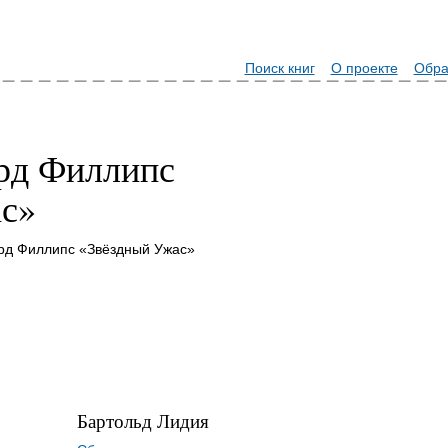
Поиск книг
О проекте
Обра
рд Филлипс
с»
рд Филлипс «Звёздный Ужас»
Бартольд Лидия