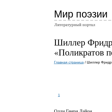
Мир поэзии
Шиллер Фридр
«Поликратов п
Главная страница
/ Шиллер Фридри
1
Олди Генри Лайон