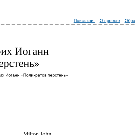
Поиск книг
О проекте
Обра
их Иоганн
ерстень»
х Иоганн «Поликратов перстень»
Milton John