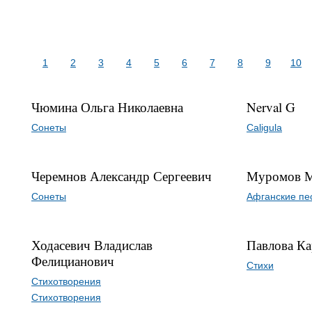
1
2
3
4
5
6
7
8
9
10
Чюмина Ольга Николаевна
Nerval G
Сонеты
Caligula
Черемнов Александр Сергеевич
Муромов 
Сонеты
Афганские пе
Ходасевич Владислав
Павлова Ка
Фелицианович
Стихи
Стихотворения
Стихотворения