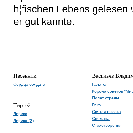
h¦fischen Lebens gelesen 
er gut kannte.
Песенник
Васильев Влади
Сердце солдата
Галатея
Корона сонетов "Ми
Полет стрелы
Тиртей
Река
Святая высота
Лирика
Снежана
Лирика (2)
Стихотворения