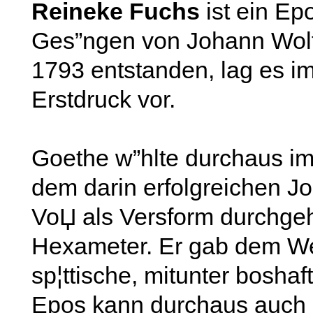
Reineke Fuchs
ist ein Epo
Ges”ngen von Johann Wol
1793 entstanden, lag es i
Erstdruck vor.
Goethe w”hlte durchaus im 
dem darin erfolgreichen J
VoЏ als Versform durchge
Hexameter. Er gab dem We
sp¦ttische, mitunter boshaf
Epos kann durchaus auch a