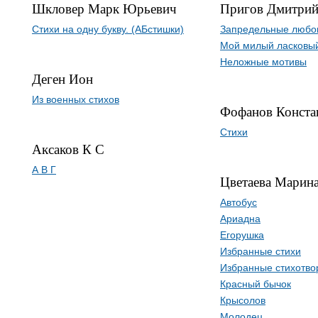
Шкловер Марк Юрьевич
Пригов Дмитрий
Стихи на одну букву. (АБстишки)
Запредельные любо
Мой милый ласковый
Неложные мотивы
Деген Ион
Из военных стихов
Фофанов Конста
Стихи
Аксаков К С
А В Г
Цветаева Марин
Автобус
Ариадна
Егорушка
Избранные стихи
Избранные стихотво
Красный бычок
Крысолов
Молодец