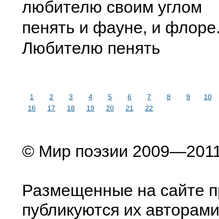
любителю своим углом
пенять и фауне, и флоре
Любителю пенять
1
2
3
4
5
6
7
8
9
10
16
17
18
19
20
21
22
© Мир поэзии 2009—201
Размещенные на сайте п
публикуются их авторами