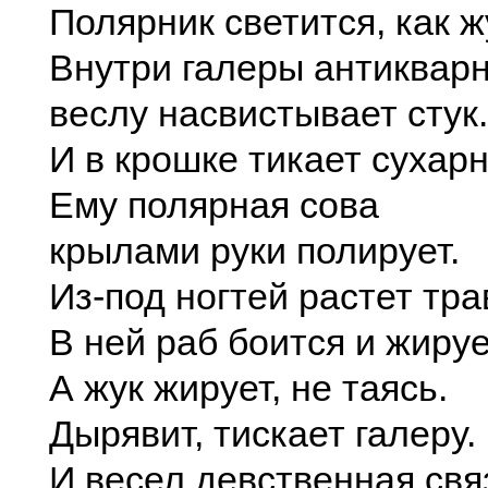
Полярник светится, как ж
Внутри галеры антиквар
веслу насвистывает стук.
И в крошке тикает сухарн
Ему полярная сова
крылами руки полирует.
Из-под ногтей растет тра
В ней раб боится и жируе
А жук жирует, не таясь.
Дырявит, тискает галеру.
И весел девственная свя