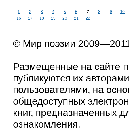
1
2
3
4
5
6
7
8
9
10
16
17
18
19
20
21
22
© Мир поэзии 2009—201
Размещенные на сайте п
публикуются их авторами
пользователями, на осно
общедоступных электрон
книг, предназначенных д
ознакомления.