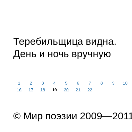
Теребильщица видна.
День и ночь вручную
1
2
3
4
5
6
7
8
9
10
16
17
18
19
20
21
22
© Мир поэзии 2009—201