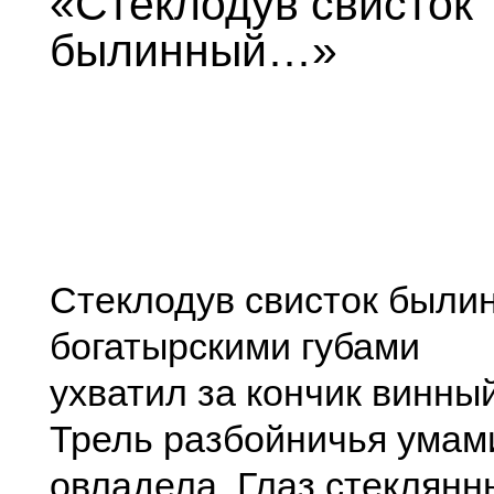
«Стеклодув свисток
былинный…»
Стеклодув свисток были
богатырскими губами
ухватил за кончик винный
Трель разбойничья умам
овладела. Глаз стеклянн