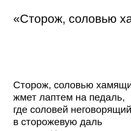
«Сторож, соловью 
Сторож, соловью хамящи
жмет лаптем на педаль,
где соловей неговорящи
в сторожевую даль