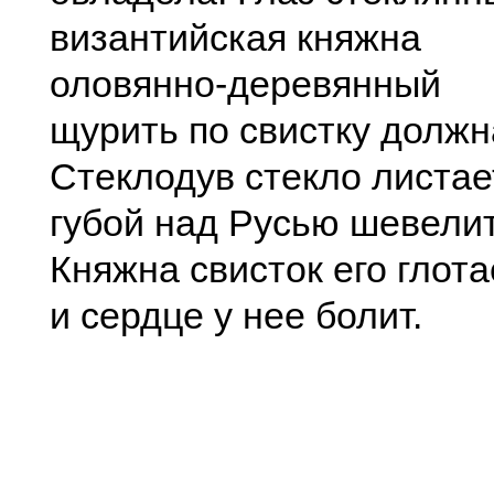
византийская княжна
оловянно-деревянный
щурить по свистку должн
Стеклодув стекло листае
губой над Русью шевелит
Княжна свисток его глота
и сердце у нее болит.