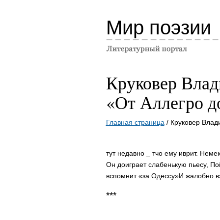
Мир поэзии
Круковер Влад
«От Аллегро д
Главная страница
/ Круковер Влад
тут недавно _ тчо ему иврит.
Немею
Он доиграет слабенькую пьесу,
По
вспомнит «за Одессу»
И жалобно в
***