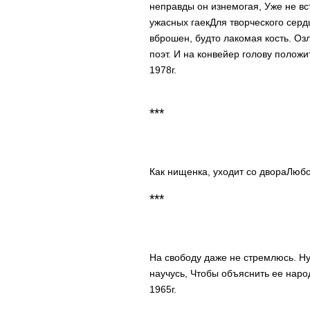
неправды он изнемогая,
Уже не вс
ужасных гаек
Для творческого сер
вброшен, будто лакомая кость.
Озл
поэт.
И на конвейер голову положи
1978г.
***
Как нищенка, уходит со двора
Любо
***
На свободу даже не стремлюсь.
Ну
научусь,
Чтобы объяснить ее наро
1965г.