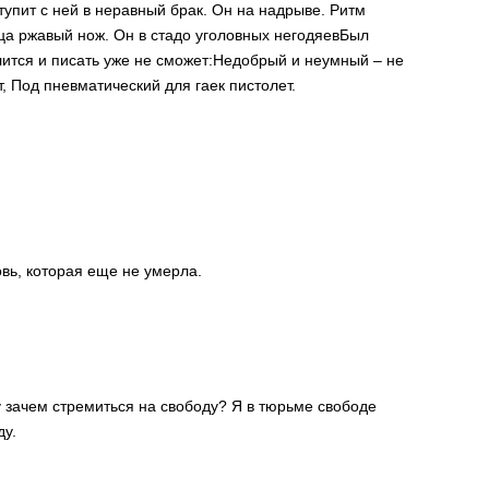
тупит с ней в неравный брак.
Он на надрыве. Ритм
дца ржавый нож.
Он в стадо уголовных негодяев
Был
ится и писать уже не сможет:
Недобрый и неумный – не
т,
Под пневматический для гаек пистолет.
вь, которая еще не умерла.
 зачем стремиться на свободу?
Я в тюрьме свободе
ду.