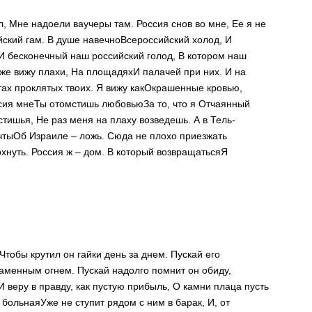
л,
Мне надоели ваучеры там.
Россия снов во мне,
Ее я не
йский гам.
В душе навечно
Всероссийский холод,
И
И бесконечный наш российский голод,
В котором наш
аже вижу плахи,
На площадях
И палачей при них.
И на
тах проклятых твоих.
Я вижу как
Окрашенные кровью,
сия мне
Ты отомстишь любовью
За то, что я Отчаянный
устишья,
Не раз меня на плаху возведешь.
А в Тель-
чты
Об Израиле – ложь.
Сюда не плохо приезжать
охнуть.
Россия ж – дом.
В который возвращаться
Я
Чтобы крутил он гайки день за днем.
Пускай его
ламенным огнем.
Пускай надолго помнит он обиду,
И веру в правду, как пустую прибыль,
О камни плаца пусть
 больная
Уже не ступит рядом с ним в барак,
И, от