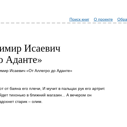
Поиск книг
О проекте
Обра
имир Исаевич
о Аданте»
имир Исаевич «От Аллегро до Аданте»
т от баяна его плечи,
И мучит в пальцах рук его артрит.
йдет тихонько в ближний магазин...
А вечером он
здохнет старик – олим.