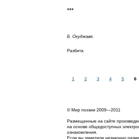
***
Б. Окуджаве.
Разбита
1
2
3
4
5
6
© Мир поэзии 2009—2011
Размещенные на сайте произведен
на основе общедоступных электрон
ознакомления.
Если вы заметили незаконно разме