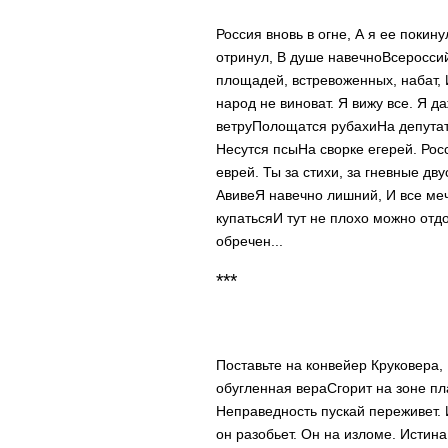
Россия вновь в огне,
А я ее покину
отринул,
В душе навечно
Всеросси
площадей, встревоженных, набат,
народ не виноват.
Я вижу все. Я д
ветру
Полощатся рубахи
На депута
Несутся псы
На сворке егерей. Рос
еврей.
Ты за стихи, за гневные дв
Авиве
Я навечно лишний,
И все ме
купаться
И тут не плохо можно отд
обречен...
***
Поставьте на конвейер Круковера,
обугленная вера
Сгорит на зоне п
Неправедность пускай переживет.
он разобьет.
Он на изломе. Истина