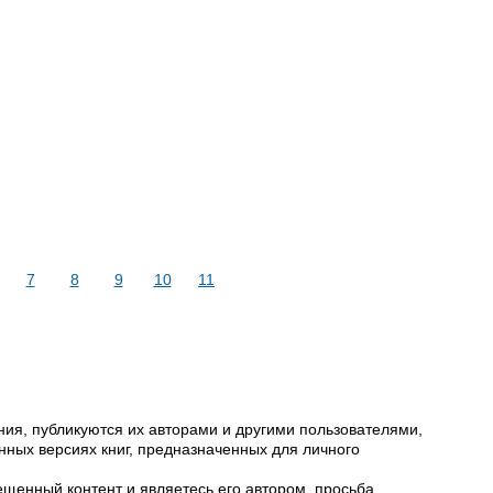
7
8
9
10
11
ия, публикуются их авторами и другими пользователями,
ных версиях книг, предназначенных для личного
щенный контент и являетесь его автором, просьба