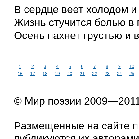
В сердце веет холодом и
Жизнь стучится болью в 
Осень пахнет грустью и 
1
2
3
4
5
6
7
8
9
10
16
17
18
19
20
21
22
23
24
25
© Мир поэзии 2009—201
Размещенные на сайте п
публикуются их авторами