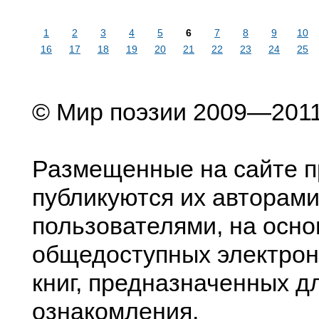
1
2
3
4
5
6
7
8
9
10
16
17
18
19
20
21
22
23
24
25
© Мир поэзии 2009—201
Размещенные на сайте п
публикуются их авторами
пользователями, на осно
общедоступных электрон
книг, предназначенных д
ознакомления.