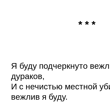
* * *
Я буду подчеркнуто вежл
дураков,
И с нечистью местной у
вежлив я буду.