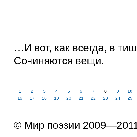
…И вот, как всегда, в ти
Сочиняются вещи.
1
2
3
4
5
6
7
8
9
10
16
17
18
19
20
21
22
23
24
25
© Мир поэзии 2009—201