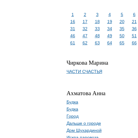
1
2
3
4
5
6
16
17
18
19
20
21
31
32
33
34
35
36
46
47
48
49
50
51
61
62
63
64
65
66
Чиркова Марина
ЧАСТИ СЧАСТЬЯ
Ахматова Анна
Будка
Будка
Город
Дальше о городе
Дом Шухардиной
Искра паровоза