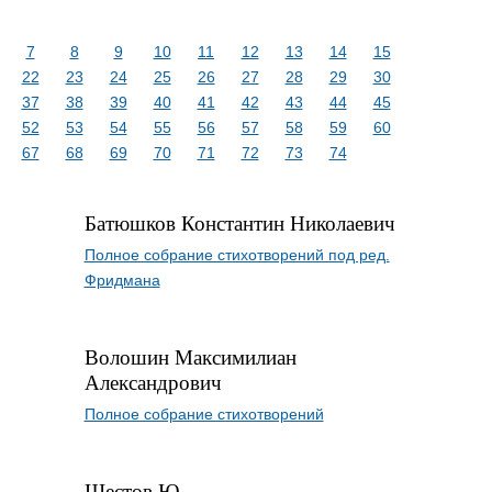
7
8
9
10
11
12
13
14
15
22
23
24
25
26
27
28
29
30
37
38
39
40
41
42
43
44
45
52
53
54
55
56
57
58
59
60
67
68
69
70
71
72
73
74
Батюшков Константин Николаевич
Полное собрание стихотворений под ред.
Фридмана
Волошин Максимилиан
Александрович
Полное собрание стихотворений
Шестов Ю.