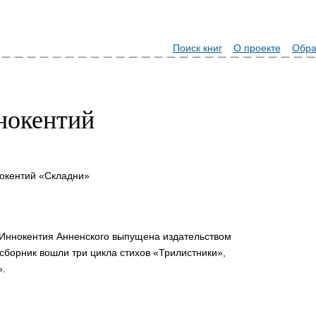
Поиск книг
О проекте
Обра
нокентий
окентий «Складни»
) Иннокентия Анненского выпущена издательством
 сборник вошли три цикла стихов «Трилистники»,
.