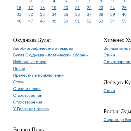
1
2
3
4
5
6
7
8
9
10
16
17
18
19
20
21
22
23
24
25
31
32
33
34
35
36
37
38
39
40
46
47
48
49
50
51
52
53
54
55
Окуджава Булат
Хименес Х
Автобиографические анекдоты
Вечные мгнов
Булат Окуджава - поэтический сборник
Стихи
Избранные стихи
Стихотворени
Песни
Прелестные приключения
Лебедев-Ку
Стихи
Стихи и песни
Стихи
Стихотворения
Стихотворения
У Гааза нет отказа
Ростан Эд
Сирано де Бе
Верлен Поль