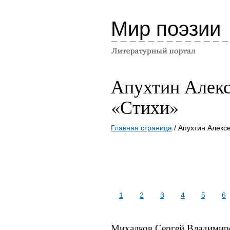
Мир поэзии
Апухтин Алек
«Стихи»
Главная страница
/ Апухтин Алекс
1
2
3
4
5
6
Михалков Сергей Владимир