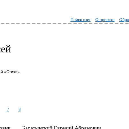
Поиск книг
О проекте
Обра
сей
ей «Стихи»
7
8
ович
Баратынский Евгений Абрамович