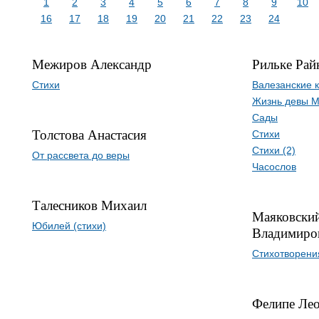
1
2
3
4
5
6
7
8
9
10
16
17
18
19
20
21
22
23
24
Межиров Александр
Рильке Рай
Стихи
Валезанские 
Жизнь девы 
Сады
Толстова Анастасия
Стихи
Стихи (2)
От рассвета до веры
Часослов
Талесников Михаил
Маяковски
Юбилей (стихи)
Владимиро
Стихотворени
Фелипе Ле