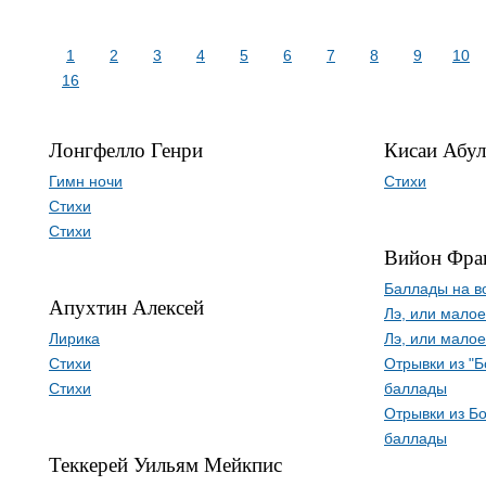
1
2
3
4
5
6
7
8
9
10
16
Лонгфелло Генри
Кисаи Абул
Гимн ночи
Стихи
Стихи
Стихи
Вийон Фра
Баллады на в
Апухтин Алексей
Лэ, или мало
Лирика
Лэ, или мало
Стихи
Отрывки из "
Стихи
баллады
Отрывки из Б
баллады
Теккерей Уильям Мейкпис