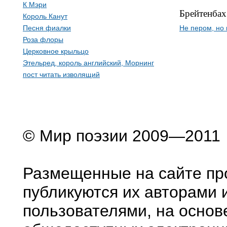
К Мэри
Брейтенбах
Король Канут
Песня фиалки
Не пером, но
Роза флоры
Церковное крыльцо
Этельред, король английский, Морнинг
пост читать изволящий
© Мир поэзии 2009—2011
Размещенные на сайте пр
публикуются их авторами 
пользователями, на основ