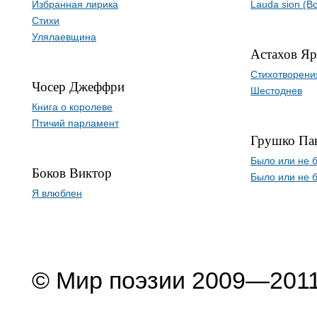
Избранная лирика
Lauda sion (В
Стихи
Улялаевщина
Астахов Яр
Cтихотворени
Чосер Джеффри
Шестоднев
Книга о королеве
Птичий парламент
Грушко Па
Было или не 
Боков Виктор
Было или не 
Я влюблен
© Мир поэзии 2009—201