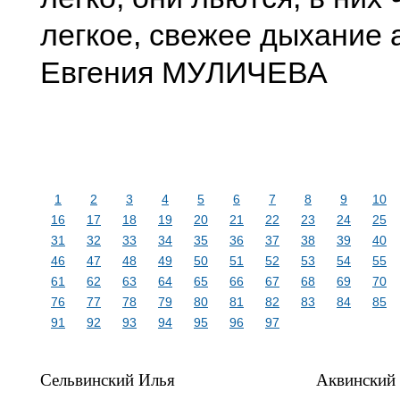
легкое, свежее дыхание 
Евгения МУЛИЧЕВА
1
2
3
4
5
6
7
8
9
10
16
17
18
19
20
21
22
23
24
25
31
32
33
34
35
36
37
38
39
40
46
47
48
49
50
51
52
53
54
55
61
62
63
64
65
66
67
68
69
70
76
77
78
79
80
81
82
83
84
85
91
92
93
94
95
96
97
Сельвинский Илья
Аквинский