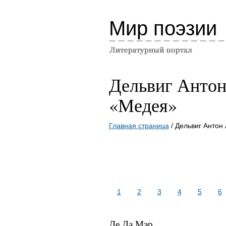
Мир поэзии
Дельвиг Анто
«Медея»
Главная страница
/ Дельвиг Антон
1
2
3
4
5
6
Де Ла Мэр