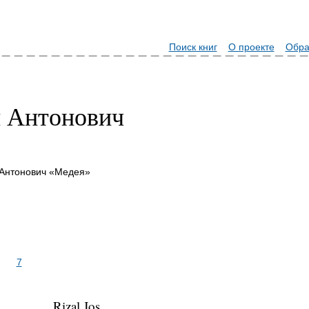
Поиск книг
О проекте
Обра
н Антонович
 Антонович «Медея»
7
Rizal Jos