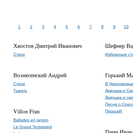
1
2
3
4
5
6
7
8
9
10
Хвостов Дмитрий Иванович
Шефнер Ва
Стихи
Избранные ст
Вознесенский Андрей
Горький М
Стихи
В Черноморь
Тьмать
Девушка и См
Девушка и см
Песня о Соко
Villon Fran
Прощай!
Ballades en jargon
Le Grand Testament
Пнин Иван