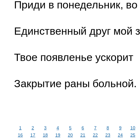
Приди в понедельник, во
Единственный друг мой 
Твое появленье ускорит
Закрытие раны больной.
1
2
3
4
5
6
7
8
9
10
16
17
18
19
20
21
22
23
24
25