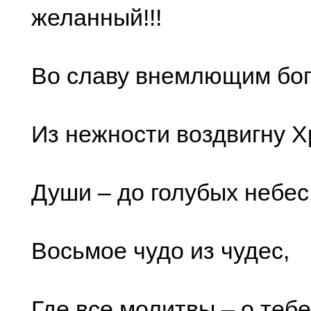
желанный!!!
Во славу внемлющим бо
Из нежности воздвигну 
Души – до голубых небес!
Восьмое чудо из чудес,
Где все молитвы – о тебе!