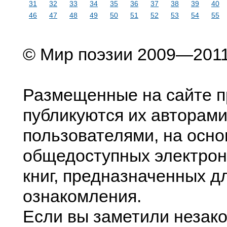
31
32
33
34
35
36
37
38
39
40
46
47
48
49
50
51
52
53
54
55
© Мир поэзии 2009—201
Размещенные на сайте п
публикуются их авторами
пользователями, на осно
общедоступных электрон
книг, предназначенных д
ознакомления.
Если вы заметили незак