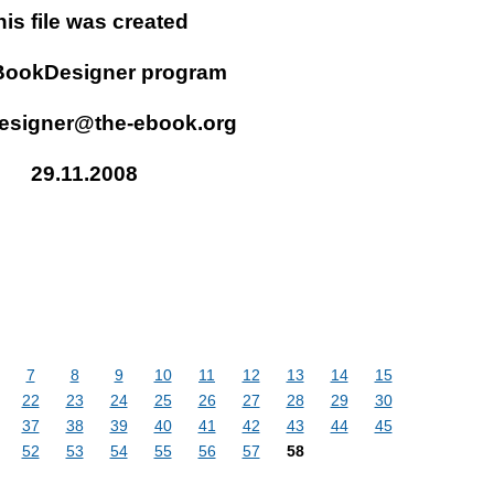
his file was created
BookDesigner program
esigner@the-ebook.org
29.11.2008
7
8
9
10
11
12
13
14
15
22
23
24
25
26
27
28
29
30
37
38
39
40
41
42
43
44
45
52
53
54
55
56
57
58