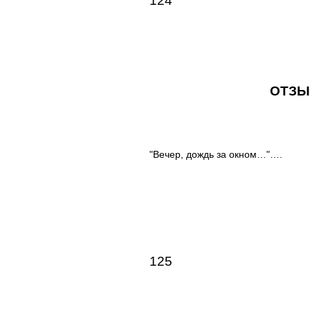
124
ОТЗЫ
"Вечер, дождь за окном…"….
125