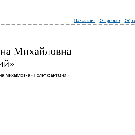
Поиск книг
О проекте
Обра
ина Михайловна
ий»
ина Михайловна «Полет фантазий»
"…