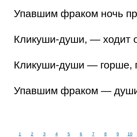
Упавшим фраком ночь пр
Кликуши-души, — ходит 
Кликуши-души — горше,
Упавшим фраком — душит:
1
2
3
4
5
6
7
8
9
10