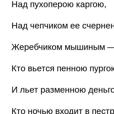
Над пухоперою каргою,
Над чепчиком ее счерне
Жеребчиком мышиным —
Кто вьется пенною пурго
И льет разменною деньг
Кто ночью входит в пест