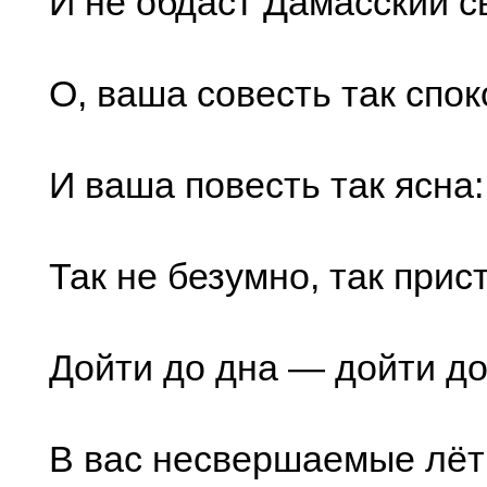
И не обдаст Дамасский св
О, ваша совесть так спок
И ваша повесть так ясна:
Так не безумно, так прис
Дойти до дна — дойти до
В вас несвершаемые лё