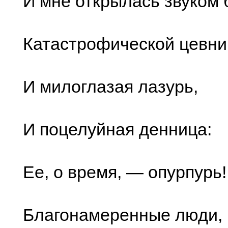
И мне открылась звуком 
Катастрофической цевн
И милоглазая лазурь,
И поцелуйная денница:
Ее, о время, — опурпурь!
Благонамеренные люди,