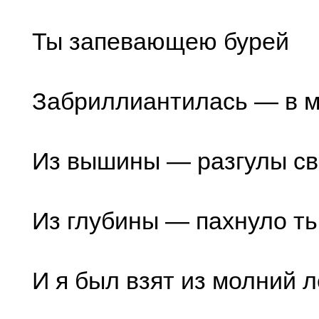
Ты запевающею бурей
Забриллиантилась — в м
Из вышины — разгулы св
Из глубины — пахнуло ть
И я был взят из молний л