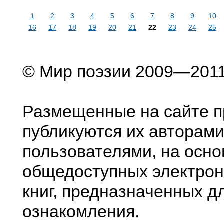
1
2
3
4
5
6
7
8
9
10
16
17
18
19
20
21
22
23
24
25
© Мир поэзии 2009—201
Размещенные на сайте п
публикуются их авторами
пользователями, на осно
общедоступных электрон
книг, предназначенных д
ознакомления.