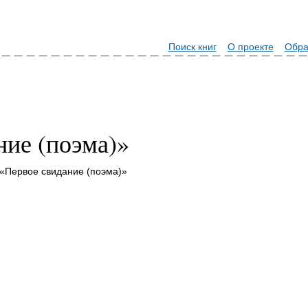
Поиск книг
О проекте
Обра
ние (поэма)»
«Первое свидание (поэма)»