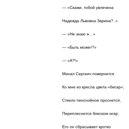
— «Скажи, тобой увлечена
Надежда Львовна Зарина?..»
— «Не знаю я…»
— «Быть может?»
— «А?!»
Михал Сергеич повернется
Ко мне из кресла цвета «бискр»;
Стекло пенснэйное проснется,
Переплеснется блеском искр;
Его он сбрасывает кротко