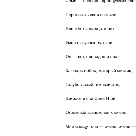
Семи — словарь французских слов
Перелагать свои святыни
Уже с четырнадцати лет
Умея в звучные латыни,
Он — вот, провидец и поэт,
Ключарь небес, матерый мистик,
Голубоглазый гимназистик,—
Взирает в очи Сони Н-ой,
Огромный заклокочив клочень;
Мне блещут очи — очень, очень —