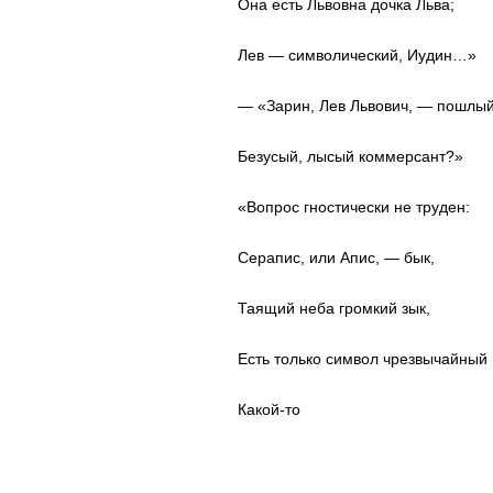
Она есть Львовна дочка Льва;
Лев — символический, Иудин…»
— «Зарин, Лев Львович, — пошлы
Безусый, лысый коммерсант?»
«Вопрос гностически не труден:
Серапис, или Апис, — бык,
Таящий неба громкий зык,
Есть только символ чрезвычайный
Какой-то