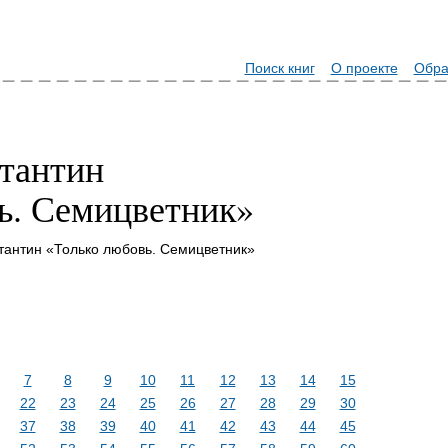
Поиск книг
О проекте
Обра
тантин
ь. Семицветник»
тантин «Только любовь. Семицветник»
7
8
9
10
11
12
13
14
15
22
23
24
25
26
27
28
29
30
37
38
39
40
41
42
43
44
45