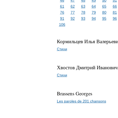
46
47
48
49
50
51
61
62
63
64
65
66
76
77
78
79
80
81
91
92
93
94
95
96
106
Кормильцев Илья Валерьев
Стихи
Хвостов Дмитрий Иванович
Стихи
Brassens Georges
Les paroles de 201 chansons