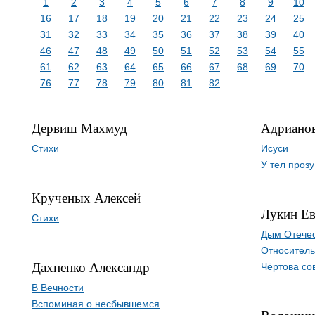
1
2
3
4
5
6
7
8
9
10
16
17
18
19
20
21
22
23
24
25
31
32
33
34
35
36
37
38
39
40
46
47
48
49
50
51
52
53
54
55
61
62
63
64
65
66
67
68
69
70
76
77
78
79
80
81
82
Дервиш Махмуд
Адриано
Стихи
Исуси
У тел прозу
Крученых Алексей
Лукин Е
Стихи
Дым Отече
Относитель
Дахненко Александр
Чёртова со
В Вечности
Вспоминая о несбывшемся