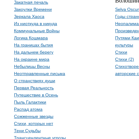
Волошин
Закатная печаль
Закоулки Времени
Selva Oscu
Зеркала Хаоса
Годы стран
Из ниоткуда в никуда
Неопалима
Коммунальные Войны
Произведен
Логика Кошмара
Путями Каи
На границах бытия
культуры
На дальнем берегу
Стихи
На окраине мира
Стихи (2)
Небылицы Весны
Стихотворе
Неотправленные письма
авторские 
О странствиях души
Первая Реальность
Путешествие в Осень
Пыль Галактики
Распад атома
Сожженные звезды
Стихи, которых нет
Тени Судьбы
Трансцендентные угрозы