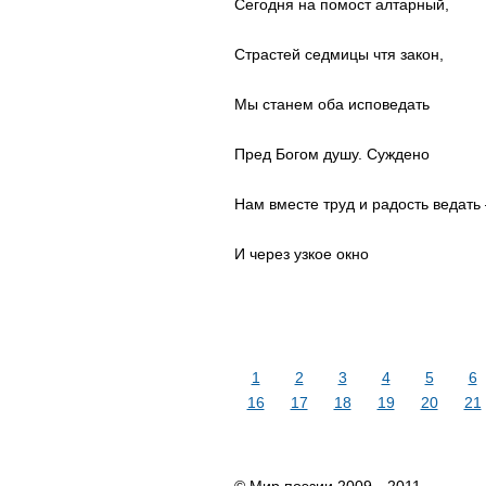
Сегодня на помост алтарный,
Страстей седмицы чтя закон,
Мы станем оба исповедать
Пред Богом душу. Суждено
Нам вместе труд и радость ведать
И через узкое окно
1
2
3
4
5
6
16
17
18
19
20
21