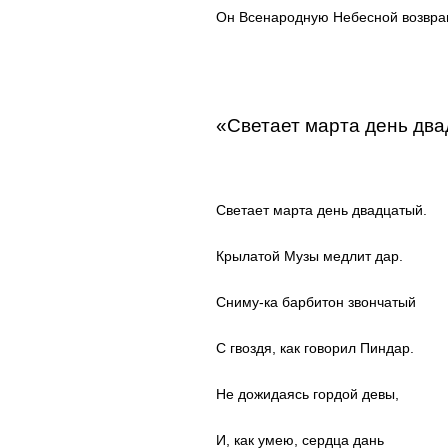
Он Всенародную Небесной возвра
«Светает марта день дв
Светает марта день двадцатый.
Крылатой Музы медлит дар.
Сниму-ка барбитон звончатый
С гвоздя, как говорил Пиндар.
Не дожидаясь гордой девы,
И, как умею, сердца дань