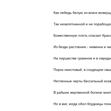
Как лебедь белую из влаги возмущ
Так незапятнанной и не порабоще
Божественную плоть спасает Крас
Из бездн растления,- невинна и чи
На пиршестве срамном и в смрадн
Порок неистовый, в сходящем свы
Нетленные черты бессильный иска
В рабыне жертвенной богиню мнит
Но в миг, когда обол блудницы пох