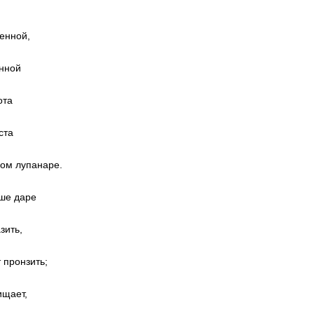
енной,
нной
ота
ста
ом лупанаре.
ше даре
зить,
 пронзить;
ищает,