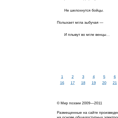
Не шелохнутся бойцы.
Полыхает мгла зыбучая —
И плывут во мгле венцы…
1
2
3
4
5
6
16
17
18
19
20
21
© Мир поэзии 2009—2011
Размещенные на сайте произведен
на основе общедоступных электрон