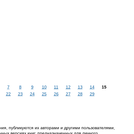
7
8
9
10
11
12
13
14
15
22
23
24
25
26
27
28
29
ия, публикуются их авторами и другими пользователями,
ных версиях книг, предназначенных для личного