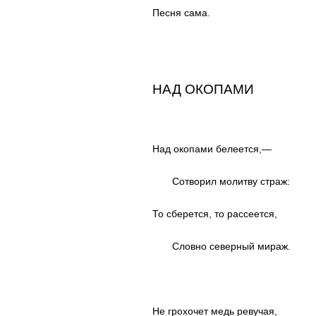
Песня сама.
НАД ОКОПАМИ
Над окопами белеется,—
Сотворил молитву страж:
То сберется, то рассеется,
Словно северный мираж.
Не грохочет медь ревучая,