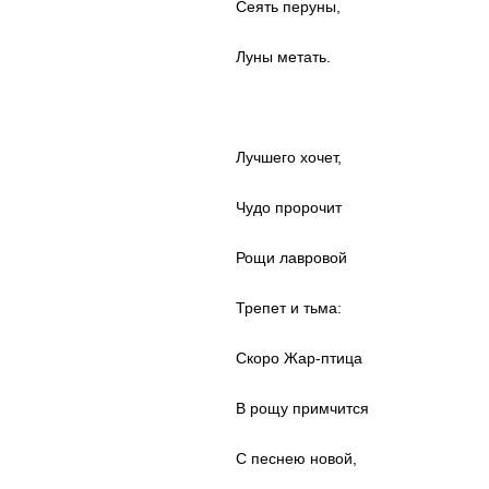
Сеять перуны,
Луны метать.
Лучшего хочет,
Чудо пророчит
Рощи лавровой
Трепет и тьма:
Скоро Жар-птица
В рощу примчится
С песнею новой,