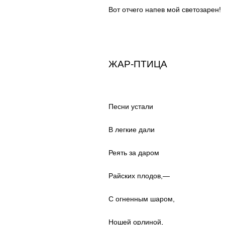
Вот отчего напев мой светозарен!
ЖАР-ПТИЦА
Песни устали
В легкие дали
Реять за даром
Райских плодов,—
С огненным шаром,
Ношей орлиной,