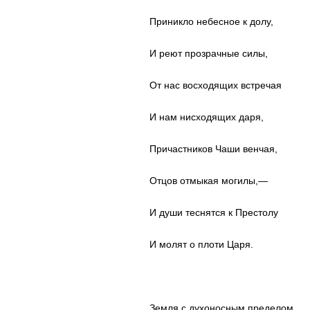
Приникло небесное к долу,
И реют прозрачные силы,
От нас восходящих встречая
И нам нисходящих даря,
Причастников Чаши венчая,
Отцов отмыкая могилы,—
И души теснятся к Престолу
И молят о плоти Царя.
Земля с духоносным пределом