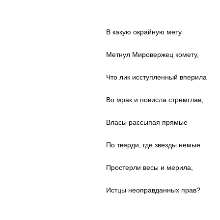
В какую окрайную мету
Метнул Мировержец комету,
Что лик исступленный вперила
Во мрак и повисла стремглав,
Власы рассыпая прямые
По тверди, где звезды немые
Простерли весы и мерила,
Истцы неоправданных прав?