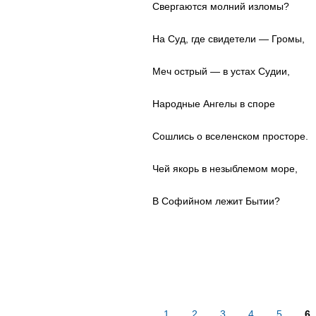
Свергаются молний изломы?
На Суд, где свидетели — Громы,
Меч острый — в устах Судии,
Народные Ангелы в споре
Сошлись о вселенском просторе.
Чей якорь в незыблемом море,
В Софийном лежит Бытии?
1
2
3
4
5
6