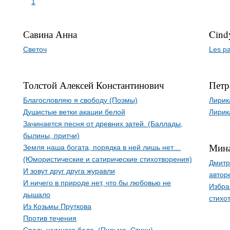
1
Савина Анна
Cind
Светоч
Les p
Толстой Алексей Константинович
Петр
Благословляю я свободу (Поэмы)
Лирик
Душистые ветки акации белой
Лирик
Зачинается песня от древних затей. (Баллады,
былины, притчи)
Мина
Земля наша богата, порядка в ней лишь нет…
(Юмористические и сатирические стихотворения)
Дмитр
И зовут друг друга журавли
автор
И ничего в природе нет, что бы любовью не
Избра
дышало
стихо
Из Козьмы Пруткова
Против течения