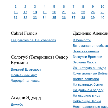
1
2
3
4
5
6
7
8
9
10
16
17
18
19
20
21
22
23
24
25
31
32
33
34
35
36
37
38
39
40
Cabrel Francis
Дахненко Алекса
Les paroles de 126 chansons
В Вечности
Вспоминая о несбыв
Закатная печаль
Сологуб (Тетерников) Федор
Закоулки Времени
Кузьмич
Зеркала Хаоса
Из ниоткуда в никуда
Великий Благовест
Коммунальные Войн
Пламенный круг
Логика Кошмара
Чародейная чаша
На границах бытия
На дальнем берегу
На окраине мира
Асадов Эдуард
Небылицы Весны
Джумбо
Неотправленные пис