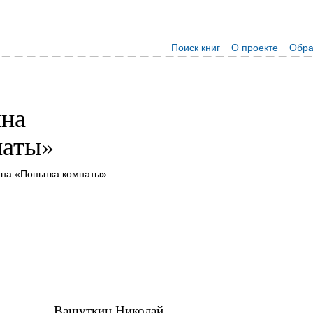
Поиск книг
О проекте
Обра
ина
наты»
ина «Попытка комнаты»
Вашуткин Николай