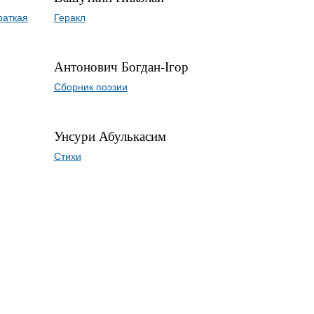
раткая
Геракл
Антонович Богдан-Iгор
Сборник поэзии
Унсури Абулькасим
Стихи