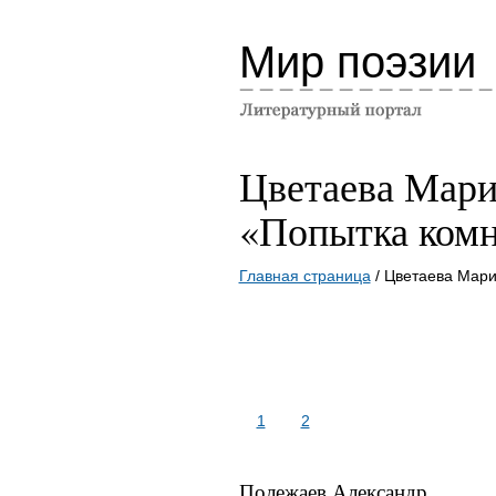
Мир поэзии
Цветаева Мар
«Попытка ком
Главная страница
/ Цветаева Мар
1
2
Полежаев Александр