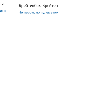
ич
Брейтенбах Брейтен
ик в
Не пером, но пулеметом