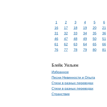
1
2
3
4
5
6
16
17
18
19
20
21
31
32
33
34
35
36
46
47
48
49
50
51
61
62
63
64
65
66
76
77
78
79
80
81
Блейк Уильям
Избранное
Песни Невинности и Опыта
Стихи в разных переводах
Стихи в разных переводах
Странствие