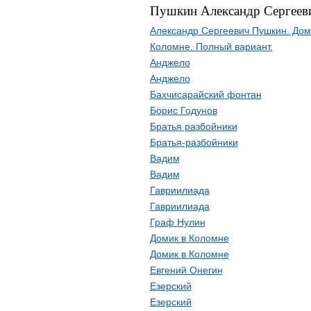
Пушкин Александр Сергеев
Александр Сергеевич Пушкин. Дом
Коломне. Полный вариант.
Анджело
Анджело
Бахчисарайский фонтан
Борис Годунов
Братья разбойники
Братья-разбойники
Вадим
Вадим
Гавриилиада
Гавриилиада
Граф Нулин
Домик в Коломне
Домик в Коломне
Евгений Онегин
Езерский
Езерский