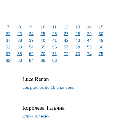
7
8
9
10
11
12
13
14
15
22
23
24
25
26
27
28
29
30
37
38
39
40
41
42
43
44
45
52
53
54
55
56
57
58
59
60
67
68
69
70
71
72
73
74
75
82
83
84
85
86
Luce Renan
Les paroles de 15 chansons
Королева Татьяна
Стихи и песни