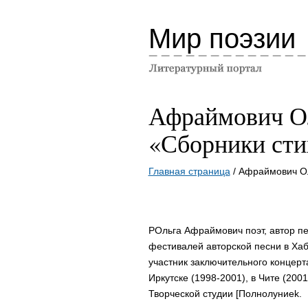
Мир поэзии
Афраймович О
«Сборники сти
Главная страница
/ Афраймович Ол
PОльга Афраймович поэт, автор пе
фестивалей авторской песни в Хаб
участник заключительного концерт
Иркутске (1998-2001), в Чите (200
Творческой студии [Полнолуниеk.