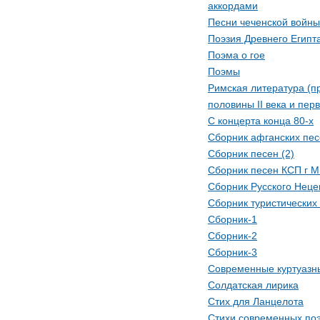
аккордами
Песни чеченской войны
Поэзия Древнего Египт
Поэма о гое
Поэмы
Римская литература (п
половины II века и перв
С концерта конца 80-х
Сборник афганских пе
Сборник песен (2)
Сборник песен КСП г М
Сборник Русского Неце
Сборник туристических
Сборник-1
Сборник-2
Сборник-3
Современные куртуазн
Солдатская лирика
Стих для Ланцелота
Стихи современных по