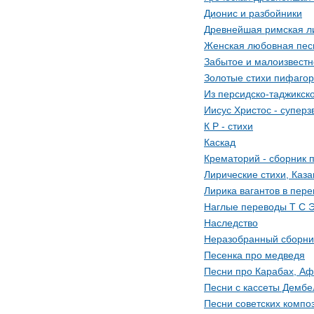
Дионис и разбойники
Древнейшая римская л
Женская любовная пес
Забытое и малоизвест
Золотые стихи пифаго
Из персидско-таджикск
Иисус Христос - суперз
К Р - стихи
Каскад
Крематорий - сборник 
Лиpические стихи, Каза
Лирика вагантов в пере
Наглые переводы Т С 
Наследство
Неразобранный сборни
Песенка про медведя
Песни про Карабах, Аф
Песни с кассеты Дембел
Песни советских компо