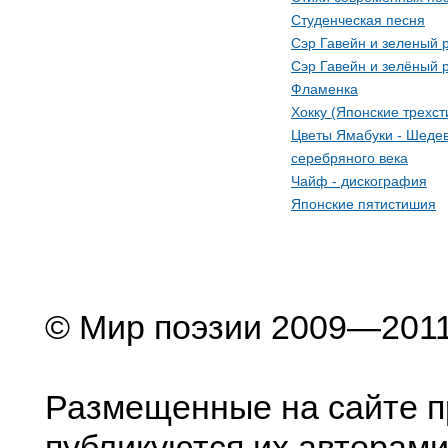
Студенческая песня
Сэр Гавейн и зеленый 
Сэр Гавейн и зелёный 
Фламенка
Хокку (Японские трехс
Цветы Ямабуки - Шедев
серебряного века
Чайф - дискография
Японские пятистишия
© Мир поэзии 2009—201
Размещенные на сайте п
публикуются их авторами