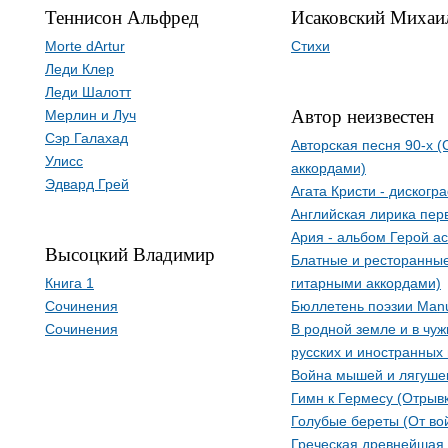
Теннисон Альфред
Исаковский Михаи
Morte dArtur
Стихи
Леди Клер
Леди Шалотт
Автор неизвестен
Мерлин и Луч
Сэр Галахад
Авторская песня 90-х 
Улисс
аккордами)
Эдвард Грей
Агата Кристи - дискогр
Английская лирика пер
Ария - альбом Герой а
Высоцкий Владимир
Блатные и ресторанные
Книга 1
гитарными аккордами)
Сочинения
Бюллетень поэзии Manu
Сочинения
В родной земле и в чуж
русских и иностранных 
Война мышей и лягуше
Гимн к Гермесу (Отрыв
Голубые береты (От во
Греческая древнейшая