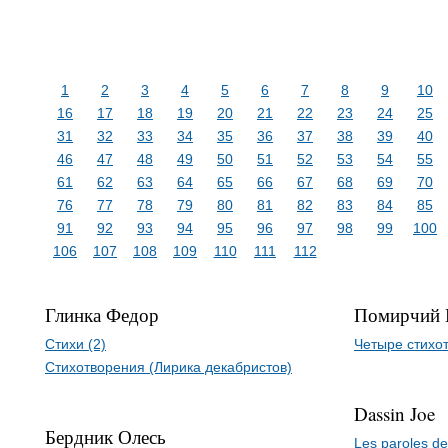
1
2
3
4
5
6
7
8
9
10
16
17
18
19
20
21
22
23
24
25
31
32
33
34
35
36
37
38
39
40
46
47
48
49
50
51
52
53
54
55
61
62
63
64
65
66
67
68
69
70
76
77
78
79
80
81
82
83
84
85
91
92
93
94
95
96
97
98
99
100
106
107
108
109
110
111
112
Глинка Федор
Помирчий 
Стихи (2)
Четыре стихо
Стихотворения (Лирика декабристов)
Dassin Joe
Бердник Олесь
Les paroles d