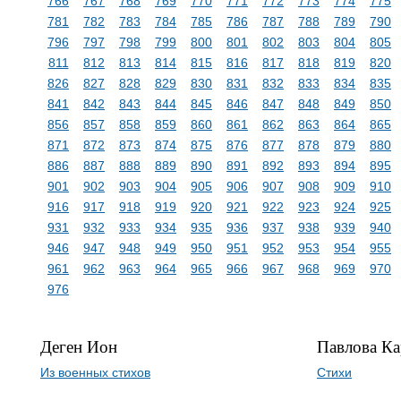
766
767
768
769
770
771
772
773
774
775
781
782
783
784
785
786
787
788
789
790
796
797
798
799
800
801
802
803
804
805
811
812
813
814
815
816
817
818
819
820
826
827
828
829
830
831
832
833
834
835
841
842
843
844
845
846
847
848
849
850
856
857
858
859
860
861
862
863
864
865
871
872
873
874
875
876
877
878
879
880
886
887
888
889
890
891
892
893
894
895
901
902
903
904
905
906
907
908
909
910
916
917
918
919
920
921
922
923
924
925
931
932
933
934
935
936
937
938
939
940
946
947
948
949
950
951
952
953
954
955
961
962
963
964
965
966
967
968
969
970
976
Деген Ион
Павлова Ка
Из военных стихов
Стихи