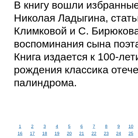
В книгу вошли избранны
Николая Ладыгина, стать
Климковой и С. Бирюкова
воспоминания сына поэт
Книга издается к 100-лет
рождения классика отеч
палиндрома.
1
2
3
4
5
6
7
8
9
10
16
17
18
19
20
21
22
23
24
25