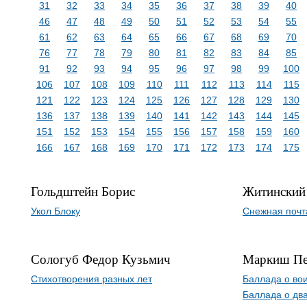
31
32
33
34
35
36
37
38
39
40
46
47
48
49
50
51
52
53
54
55
61
62
63
64
65
66
67
68
69
70
76
77
78
79
80
81
82
83
84
85
91
92
93
94
95
96
97
98
99
100
106
107
108
109
110
111
112
113
114
115
121
122
123
124
125
126
127
128
129
130
136
137
138
139
140
141
142
143
144
145
151
152
153
154
155
156
157
158
159
160
166
167
168
169
170
171
172
173
174
175
Гольдштейн Борис
Житинский
Укол Блоку
Снежная почт
Сологуб Федор Кузьмич
Маркиш Пе
Стихотворения разных лет
Баллада о во
Баллада о дв