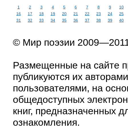
1
2
3
4
5
6
7
8
9
10
16
17
18
19
20
21
22
23
24
25
31
32
33
34
35
36
37
38
39
40
© Мир поэзии 2009—201
Размещенные на сайте п
публикуются их авторами
пользователями, на осно
общедоступных электрон
книг, предназначенных д
ознакомления.