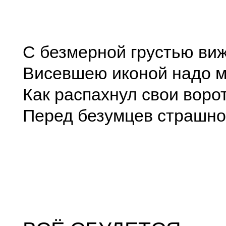
С безмерной грустью виж
Висевшею иконой надо м
Как распахнул свои воро
Перед безумцев страшно