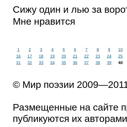
Сижу один и лью за воро
Мне нравится
1
2
3
4
5
6
7
8
9
10
16
17
18
19
20
21
22
23
24
25
31
32
33
34
35
36
37
38
39
40
© Мир поэзии 2009—201
Размещенные на сайте п
публикуются их авторами