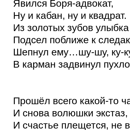
Явился Боря-адвокат,
Ну и кабан, ну и квадрат.
Из золотых зубов улыбка 
Подсел поближе к следак
Шепнул ему…шу-шу, ку-ку
В карман задвинул пухло
Прошёл всего какой-то ча
И снова волюшки экстаз,
И счастье плещется, не 