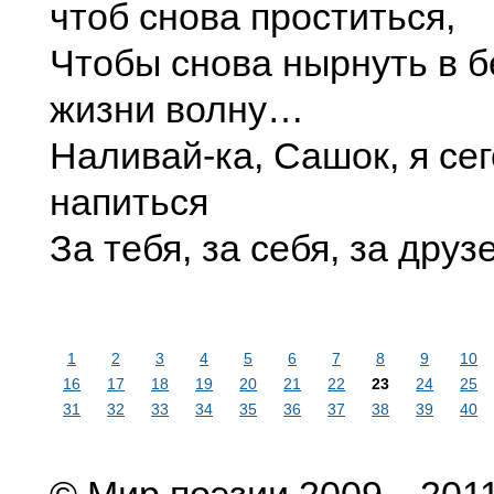
чтоб снова проститься,
Чтобы снова нырнуть в 
жизни волну…
Наливай-ка, Сашок, я се
напиться
За тебя, за себя, за друз
1
2
3
4
5
6
7
8
9
10
16
17
18
19
20
21
22
23
24
25
31
32
33
34
35
36
37
38
39
40