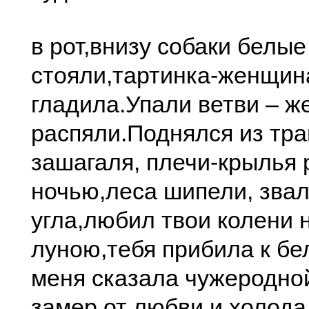
в рот,
внизу собаки белые
стояли,
тартинка-женщин
гладила.
Упали ветви – 
распяли.
Поднялся из тра
зашагал
я, плечи-крылья
ночью,
леса шипели, звал
угла,
любил твои колени 
луною,
тебя прибила к бе
меня сказала чужеродно
замер от любви и холода