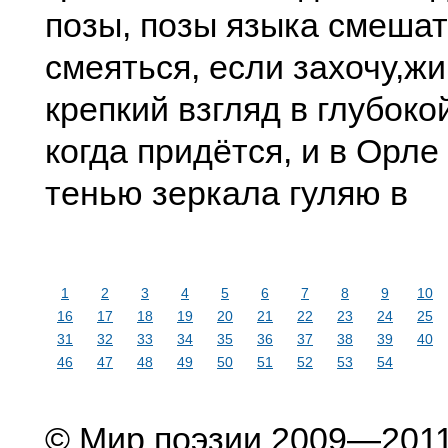
позы, позы языка смешат
смеяться, если захочу,
жи
крепкий взгляд в глубоко
когда придётся, и в Орле
тенью зеркала гуляю в
1
2
3
4
5
6
7
8
9
10
16
17
18
19
20
21
22
23
24
25
31
32
33
34
35
36
37
38
39
40
46
47
48
49
50
51
52
53
54
© Мир поэзии 2009—201