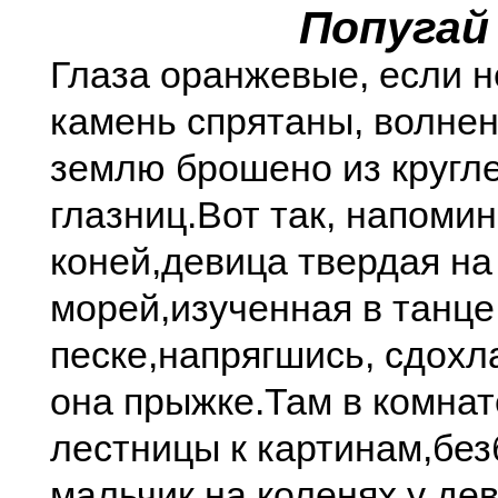
Попугай
Глаза оранжевые, если не
камень спрятаны, волне
землю брошено из кругл
глазниц.
Вот так, напомин
коней,
девица твердая на
морей,
изученная в танце
песке,
напрягшись, сдохл
она прыжке.
Там в комнат
лестницы к картинам,
без
мальчик на коленях у де