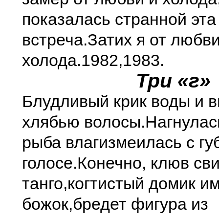
показалась странной эта
встреча.
Затих я от любви
холода.
1982,1983.
Три «г»
Блудливый крик воды и в
хлябью волосы.
Нагнулась
рыба влаги
змеилась с губ
голосе.
Конечно, клюв св
танго,
когтистый домик и
божок,
бредет фигура из