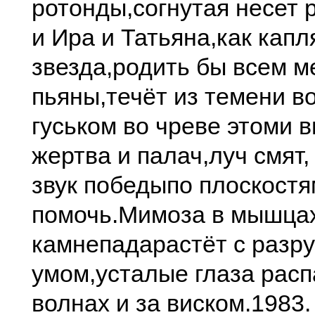
ротонды,
согнутая несет 
и Ира и Татьяна,
как капл
звезда,
родить бы всем м
пьяны,
течёт из темени в
гуськом во чреве этом
и в
жертва и палач,
луч смят
звук победы
по плоскост
помочь.
Мимоза в мышца
камнепада
растёт с раз
умом,
усталые глаза рас
волнах и за виском.
1983.