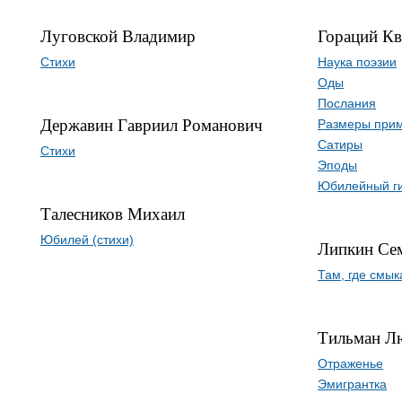
Луговской Владимир
Гораций Кв
Стихи
Наука поэзии
Оды
Послания
Державин Гавриил Романович
Размеры прим
Сатиры
Стихи
Эподы
Юбилейный г
Талесников Михаил
Юбилей (стихи)
Липкин Се
Там, где смык
Тильман Л
Отраженье
Эмигрантка