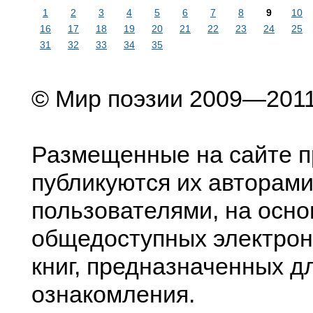
1
2
3
4
5
6
7
8
9
10
16
17
18
19
20
21
22
23
24
25
31
32
33
34
35
© Мир поэзии 2009—201
Размещенные на сайте п
публикуются их авторами
пользователями, на осно
общедоступных электрон
книг, предназначенных д
ознакомления.