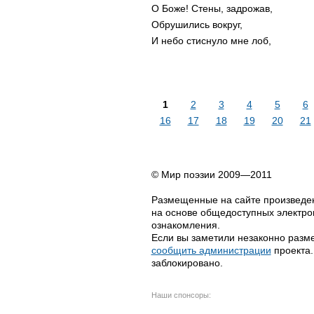
О Боже! Стены, задрожав,
Обрушились вокруг,
И небо стиснуло мне лоб,
1
2
3
4
5
6
16
17
18
19
20
21
© Мир поэзии 2009—2011
Размещенные на сайте произведен
на основе общедоступных электрон
ознакомления.
Если вы заметили незаконно разме
сообщить администрации
проекта.
заблокировано.
Наши спонсоры: