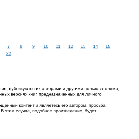
7
8
9
10
11
12
13
14
15
22
ия, публикуются их авторами и другими пользователями,
ных версиях книг, предназначенных для личного
щенный контент и являетесь его автором, просьба
 В этом случае, подобное произведение, будет