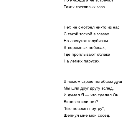
Но никогда я не встречал
Таких тоскливых глаз.
Нет, не смотрел никто из нас
С такой тоской в глазах
На лоскуток голубизны
В тюремных небесах,
Где проплывают облака
На легких парусах.
В немом строю погибших душ
Мы шли друг другу вслед,
И думал Я — что сделал Он,
Виновен или нет?
"Его повесят поутру", —
Шепнул мне мой сосед.