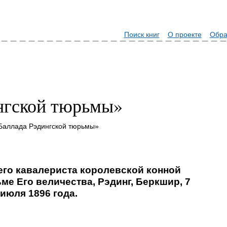
Поиск книг
О проекте
Обра
нгской тюрьмы»
Баллада Рэдингской тюрьмы»
шего кавалериста королевской конной
ьме Его величества, Рэдинг, Беркшир, 7
июля 1896 года.