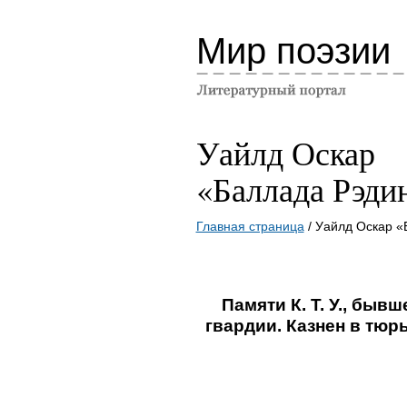
Мир поэзии
Уайлд Оскар
«Баллада Рэди
Главная страница
/ Уайлд Оскар «
Памяти К. Т. У., быв
гвардии. Казнен в тюр