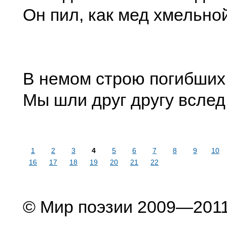
Он пил, как мед хмельно
В немом строю погибших
Мы шли друг другу вслед
1
2
3
4
5
6
7
8
9
10
16
17
18
19
20
21
22
© Мир поэзии 2009—201