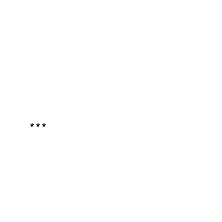
* * *