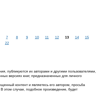
7
8
9
10
11
12
13
14
15
22
ия, публикуются их авторами и другими пользователями,
ных версиях книг, предназначенных для личного
щенный контент и являетесь его автором, просьба
 В этом случае, подобное произведение, будет