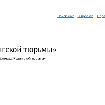
Поиск книг
О проекте
Обра
нгской тюрьмы»
Баллада Рэдингской тюрьмы»