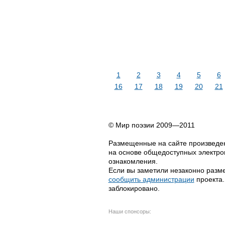
1
2
3
4
5
6
16
17
18
19
20
21
© Мир поэзии 2009—2011
Размещенные на сайте произведен
на основе общедоступных электрон
ознакомления.
Если вы заметили незаконно разме
сообщить администрации
проекта.
заблокировано.
Наши спонсоры: